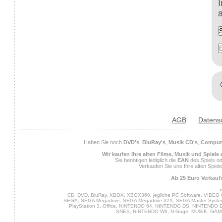
AGB
Datens
Haben Sie noch
DVD's
,
BluRay's
,
Musik CD's
,
Compute
Wir kaufen Ihre alten Filme, Musik und Spiele
Sie benötigen lediglich die
EAN
des Spiels od
Verkaufen Sie uns Ihre alten Spiel
Ab 25 Euro Verkaufs
CD, DVD, BluRay, XBOX, XBOX360, jegliche PC Software, VIDEO 
SEGA, SEGA Megadrive, SEGA Megadrive 32X, SEGA Master System,
PlayStation 3, Office, NINTENDO 64, NINTENDO DS, NINTENDO
SNES, NINTENDO WII, N-Gage, MUSIK, GA