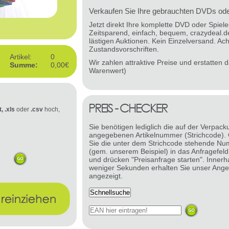
Verkaufen Sie Ihre gebrauchten DVDs oder
Jetzt direkt Ihre komplette DVD oder Spie
Zeitsparend, einfach, bequem, crazydeal.d
lästigen Auktionen. Kein Einzelversand. Ach
Zustandsvorschriften.
Artikel:
0
Wir zahlen attraktive Preise und erstatten
Summe:
0,00€
Warenwert)
t, .xls
oder
.csv
hoch,
Sie benötigen lediglich die auf der Verpack
angegebenen Artikelnummer (Strichcode).
Sie die unter dem Strichcode stehende N
(gem. unserem Beispiel) in das Anfragefeld
und drücken "Preisanfrage starten". Innerh
weniger Sekunden erhalten Sie unser Ange
angezeigt.