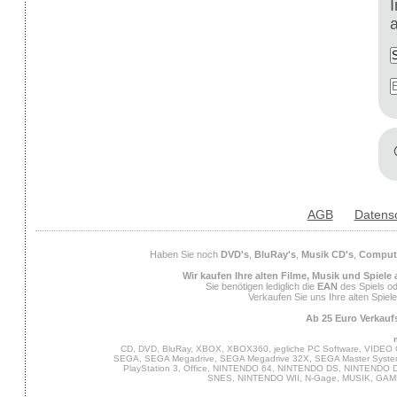
AGB
Datens
Haben Sie noch
DVD's
,
BluRay's
,
Musik CD's
,
Compute
Wir kaufen Ihre alten Filme, Musik und Spiele
Sie benötigen lediglich die
EAN
des Spiels od
Verkaufen Sie uns Ihre alten Spiel
Ab 25 Euro Verkaufs
CD, DVD, BluRay, XBOX, XBOX360, jegliche PC Software, VIDEO 
SEGA, SEGA Megadrive, SEGA Megadrive 32X, SEGA Master System,
PlayStation 3, Office, NINTENDO 64, NINTENDO DS, NINTENDO
SNES, NINTENDO WII, N-Gage, MUSIK, GA