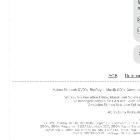
AGB
Datens
Haben Sie noch
DVD's
,
BluRay's
,
Musik CD's
,
Compute
Wir kaufen Ihre alten Filme, Musik und Spiele
Sie benötigen lediglich die
EAN
des Spiels od
Verkaufen Sie uns Ihre alten Spiel
Ab 25 Euro Verkaufs
CD, DVD, BluRay, XBOX, XBOX360, jegliche PC Software, VIDEO 
SEGA, SEGA Megadrive, SEGA Megadrive 32X, SEGA Master System,
PlayStation 3, Office, NINTENDO 64, NINTENDO DS, NINTENDO
SNES, NINTENDO WII, N-Gage, MUSIK, GA