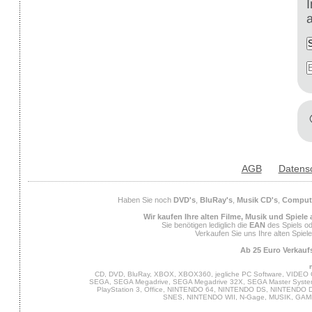
AGB
Datens
Haben Sie noch
DVD's
,
BluRay's
,
Musik CD's
,
Compute
Wir kaufen Ihre alten Filme, Musik und Spiele
Sie benötigen lediglich die
EAN
des Spiels od
Verkaufen Sie uns Ihre alten Spiel
Ab 25 Euro Verkaufs
CD, DVD, BluRay, XBOX, XBOX360, jegliche PC Software, VIDEO 
SEGA, SEGA Megadrive, SEGA Megadrive 32X, SEGA Master System,
PlayStation 3, Office, NINTENDO 64, NINTENDO DS, NINTENDO
SNES, NINTENDO WII, N-Gage, MUSIK, GA