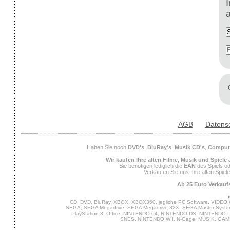
AGB
Datens
Haben Sie noch
DVD's
,
BluRay's
,
Musik CD's
,
Compute
Wir kaufen Ihre alten Filme, Musik und Spiele
Sie benötigen lediglich die
EAN
des Spiels od
Verkaufen Sie uns Ihre alten Spiel
Ab 25 Euro Verkaufs
CD, DVD, BluRay, XBOX, XBOX360, jegliche PC Software, VIDEO 
SEGA, SEGA Megadrive, SEGA Megadrive 32X, SEGA Master System,
PlayStation 3, Office, NINTENDO 64, NINTENDO DS, NINTENDO
SNES, NINTENDO WII, N-Gage, MUSIK, GA