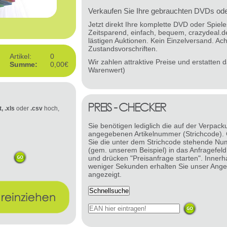
Verkaufen Sie Ihre gebrauchten DVDs oder
Jetzt direkt Ihre komplette DVD oder Spie
Zeitsparend, einfach, bequem, crazydeal.d
lästigen Auktionen. Kein Einzelversand. Ach
Zustandsvorschriften.
Artikel:
0
Wir zahlen attraktive Preise und erstatten
Summe:
0,00€
Warenwert)
t, .xls
oder
.csv
hoch,
Sie benötigen lediglich die auf der Verpack
angegebenen Artikelnummer (Strichcode).
Sie die unter dem Strichcode stehende N
(gem. unserem Beispiel) in das Anfragefeld
und drücken "Preisanfrage starten". Innerh
weniger Sekunden erhalten Sie unser Ange
angezeigt.