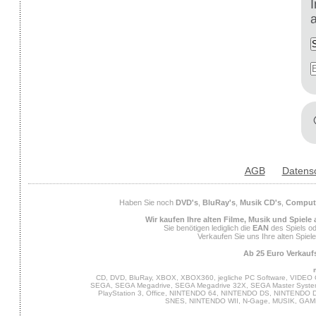
AGB
Datens
Haben Sie noch
DVD's
,
BluRay's
,
Musik CD's
,
Compute
Wir kaufen Ihre alten Filme, Musik und Spiele
Sie benötigen lediglich die
EAN
des Spiels od
Verkaufen Sie uns Ihre alten Spiel
Ab 25 Euro Verkaufs
CD, DVD, BluRay, XBOX, XBOX360, jegliche PC Software, VIDEO 
SEGA, SEGA Megadrive, SEGA Megadrive 32X, SEGA Master System,
PlayStation 3, Office, NINTENDO 64, NINTENDO DS, NINTENDO
SNES, NINTENDO WII, N-Gage, MUSIK, GA