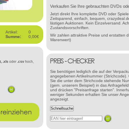
Verkaufen Sie Ihre gebrauchten DVDs oder
Jetzt direkt Ihre komplette DVD oder Spie
Zeitsparend, einfach, bequem, crazydeal.d
lästigen Auktionen. Kein Einzelversand. Ach
Zustandsvorschriften.
Artikel:
0
Wir zahlen attraktive Preise und erstatten
Summe:
0,00€
Warenwert)
t, .xls
oder
.csv
hoch,
Sie benötigen lediglich die auf der Verpack
angegebenen Artikelnummer (Strichcode).
Sie die unter dem Strichcode stehende N
(gem. unserem Beispiel) in das Anfragefeld
und drücken "Preisanfrage starten". Innerh
weniger Sekunden erhalten Sie unser Ange
angezeigt.