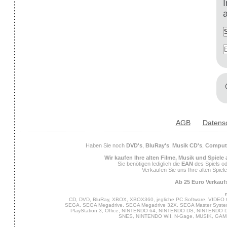
AGB
Datens
Haben Sie noch
DVD's
,
BluRay's
,
Musik CD's
,
Compute
Wir kaufen Ihre alten Filme, Musik und Spiele
Sie benötigen lediglich die
EAN
des Spiels od
Verkaufen Sie uns Ihre alten Spiel
Ab 25 Euro Verkaufs
CD, DVD, BluRay, XBOX, XBOX360, jegliche PC Software, VIDEO 
SEGA, SEGA Megadrive, SEGA Megadrive 32X, SEGA Master System,
PlayStation 3, Office, NINTENDO 64, NINTENDO DS, NINTENDO
SNES, NINTENDO WII, N-Gage, MUSIK, GA