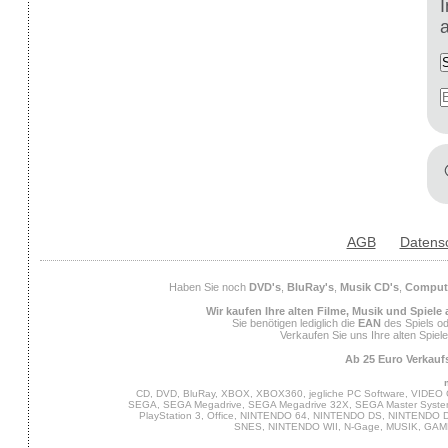
AGB
Datens
Haben Sie noch
DVD's
,
BluRay's
,
Musik CD's
,
Compute
Wir kaufen Ihre alten Filme, Musik und Spiele
Sie benötigen lediglich die
EAN
des Spiels od
Verkaufen Sie uns Ihre alten Spiel
Ab 25 Euro Verkaufs
CD, DVD, BluRay, XBOX, XBOX360, jegliche PC Software, VIDEO 
SEGA, SEGA Megadrive, SEGA Megadrive 32X, SEGA Master System,
PlayStation 3, Office, NINTENDO 64, NINTENDO DS, NINTENDO
SNES, NINTENDO WII, N-Gage, MUSIK, GA