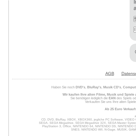
AGB
Datens
Haben Sie noch
DVD's
,
BluRay's
,
Musik CD's
,
Compute
Wir kaufen Ihre alten Filme, Musik und Spiele
Sie benötigen lediglich die
EAN
des Spiels od
Verkaufen Sie uns Ihre alten Spiel
Ab 25 Euro Verkaufs
CD, DVD, BluRay, XBOX, XBOX360, jegliche PC Software, VIDEO 
SEGA, SEGA Megadrive, SEGA Megadrive 32X, SEGA Master System,
PlayStation 3, Office, NINTENDO 64, NINTENDO DS, NINTENDO
SNES, NINTENDO WII, N-Gage, MUSIK, GA