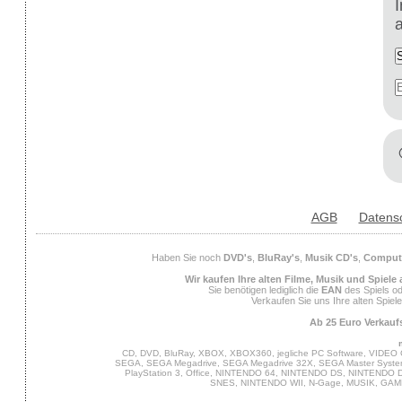
AGB
Datens
Haben Sie noch
DVD's
,
BluRay's
,
Musik CD's
,
Compute
Wir kaufen Ihre alten Filme, Musik und Spiele
Sie benötigen lediglich die
EAN
des Spiels od
Verkaufen Sie uns Ihre alten Spiel
Ab 25 Euro Verkaufs
CD, DVD, BluRay, XBOX, XBOX360, jegliche PC Software, VIDEO 
SEGA, SEGA Megadrive, SEGA Megadrive 32X, SEGA Master System,
PlayStation 3, Office, NINTENDO 64, NINTENDO DS, NINTENDO
SNES, NINTENDO WII, N-Gage, MUSIK, GA