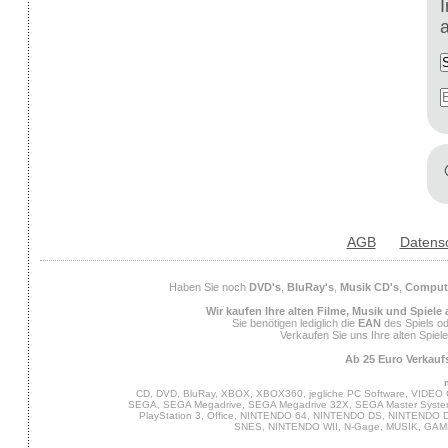
AGB
Datens
Haben Sie noch
DVD's
,
BluRay's
,
Musik CD's
,
Compute
Wir kaufen Ihre alten Filme, Musik und Spiele
Sie benötigen lediglich die
EAN
des Spiels od
Verkaufen Sie uns Ihre alten Spiel
Ab 25 Euro Verkaufs
CD, DVD, BluRay, XBOX, XBOX360, jegliche PC Software, VIDEO 
SEGA, SEGA Megadrive, SEGA Megadrive 32X, SEGA Master System,
PlayStation 3, Office, NINTENDO 64, NINTENDO DS, NINTENDO
SNES, NINTENDO WII, N-Gage, MUSIK, GA