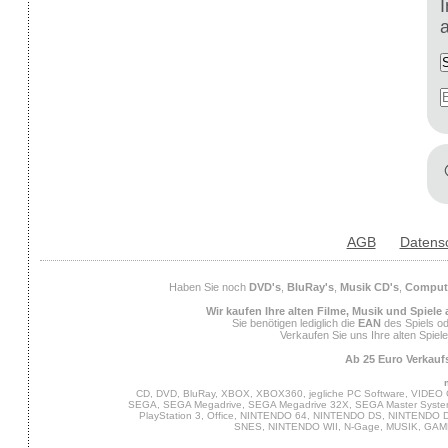
AGB
Datens
Haben Sie noch
DVD's
,
BluRay's
,
Musik CD's
,
Compute
Wir kaufen Ihre alten Filme, Musik und Spiele
Sie benötigen lediglich die
EAN
des Spiels od
Verkaufen Sie uns Ihre alten Spiel
Ab 25 Euro Verkaufs
CD, DVD, BluRay, XBOX, XBOX360, jegliche PC Software, VIDEO 
SEGA, SEGA Megadrive, SEGA Megadrive 32X, SEGA Master System,
PlayStation 3, Office, NINTENDO 64, NINTENDO DS, NINTENDO
SNES, NINTENDO WII, N-Gage, MUSIK, GA