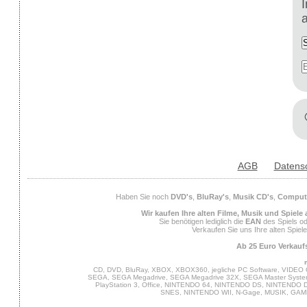
AGB
Datens
Haben Sie noch
DVD's
,
BluRay's
,
Musik CD's
,
Compute
Wir kaufen Ihre alten Filme, Musik und Spiele
Sie benötigen lediglich die
EAN
des Spiels od
Verkaufen Sie uns Ihre alten Spiel
Ab 25 Euro Verkaufs
CD, DVD, BluRay, XBOX, XBOX360, jegliche PC Software, VIDEO 
SEGA, SEGA Megadrive, SEGA Megadrive 32X, SEGA Master System,
PlayStation 3, Office, NINTENDO 64, NINTENDO DS, NINTENDO
SNES, NINTENDO WII, N-Gage, MUSIK, GA