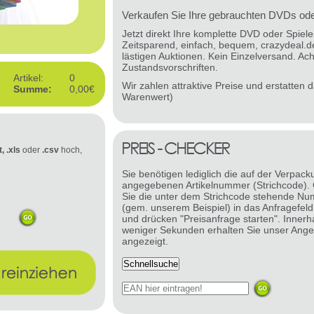
Verkaufen Sie Ihre gebrauchten DVDs oder
Jetzt direkt Ihre komplette DVD oder Spie
Zeitsparend, einfach, bequem, crazydeal.d
lästigen Auktionen. Kein Einzelversand. Ach
Zustandsvorschriften.
Artikel:
0
Wir zahlen attraktive Preise und erstatten
Summe:
0,00€
Warenwert)
t, .xls
oder
.csv
hoch,
Sie benötigen lediglich die auf der Verpack
angegebenen Artikelnummer (Strichcode).
Sie die unter dem Strichcode stehende N
(gem. unserem Beispiel) in das Anfragefeld
und drücken "Preisanfrage starten". Innerh
weniger Sekunden erhalten Sie unser Ange
angezeigt.