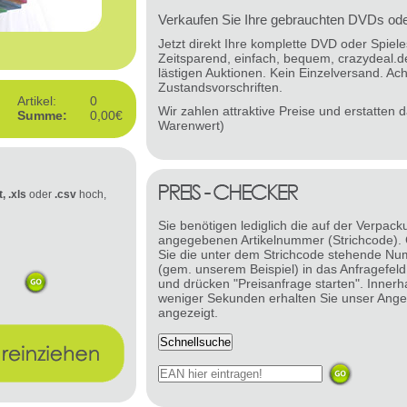
Verkaufen Sie Ihre gebrauchten DVDs oder
Jetzt direkt Ihre komplette DVD oder Spie
Zeitsparend, einfach, bequem, crazydeal.d
lästigen Auktionen. Kein Einzelversand. Ach
Zustandsvorschriften.
Artikel:
0
Wir zahlen attraktive Preise und erstatten
Summe:
0,00€
Warenwert)
t, .xls
oder
.csv
hoch,
Sie benötigen lediglich die auf der Verpack
angegebenen Artikelnummer (Strichcode).
Sie die unter dem Strichcode stehende N
(gem. unserem Beispiel) in das Anfragefeld
und drücken "Preisanfrage starten". Innerh
weniger Sekunden erhalten Sie unser Ange
angezeigt.