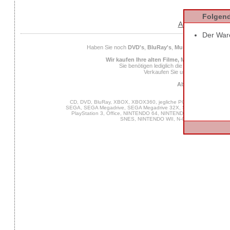
Folgend
AGB
Datens
Der Ware
Haben Sie noch
DVD's
,
BluRay's
,
Musik CD's
,
Compute
Wir kaufen Ihre alten Filme, Musik und Spiele
Sie benötigen lediglich die
EAN
des Spiels od
Verkaufen Sie uns Ihre alten Spiel
Ab 25 Euro Verkaufs
CD, DVD, BluRay, XBOX, XBOX360, jegliche PC Software, VIDEO 
SEGA, SEGA Megadrive, SEGA Megadrive 32X, SEGA Master System,
PlayStation 3, Office, NINTENDO 64, NINTENDO DS, NINTENDO
SNES, NINTENDO WII, N-Gage, MUSIK, GA