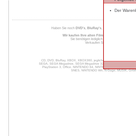
Der Warenko
AGB
Datens
Haben Sie noch
DVD's
,
BluRay's
,
Musik CD's
,
Compute
Wir kaufen Ihre alten Filme, Musik und Spiele
Sie benötigen lediglich die
EAN
des Spiels od
Verkaufen Sie uns Ihre alten Spiel
Ab 25 Euro Verkaufs
CD, DVD, BluRay, XBOX, XBOX360, jegliche PC Software, VIDEO 
SEGA, SEGA Megadrive, SEGA Megadrive 32X, SEGA Master System,
PlayStation 3, Office, NINTENDO 64, NINTENDO DS, NINTENDO
SNES, NINTENDO WII, N-Gage, MUSIK, GA