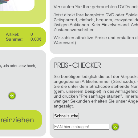
Verkaufen Sie Ihre gebrauchten DVDs oder
Jetzt direkt Ihre komplette DVD oder Spie
Zeitsparend, einfach, bequem, crazydeal.d
lästigen Auktionen. Kein Einzelversand. Ach
Zustandsvorschriften.
Artikel:
0
Wir zahlen attraktive Preise und erstatten
Summe:
0,00€
Warenwert)
t, .xls
oder
.csv
hoch,
Sie benötigen lediglich die auf der Verpack
angegebenen Artikelnummer (Strichcode).
Sie die unter dem Strichcode stehende N
(gem. unserem Beispiel) in das Anfragefeld
und drücken "Preisanfrage starten". Innerh
weniger Sekunden erhalten Sie unser Ange
angezeigt.