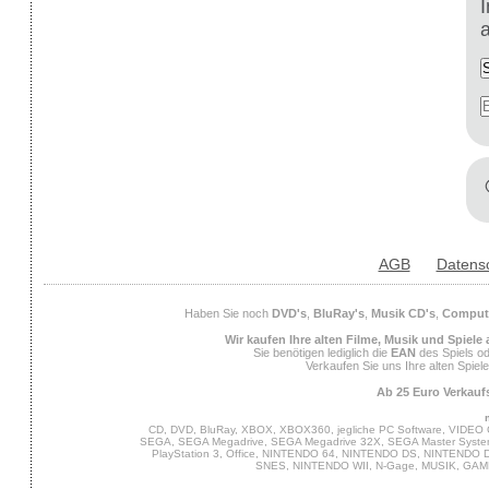
AGB
Datens
Haben Sie noch
DVD's
,
BluRay's
,
Musik CD's
,
Compute
Wir kaufen Ihre alten Filme, Musik und Spiele
Sie benötigen lediglich die
EAN
des Spiels od
Verkaufen Sie uns Ihre alten Spiel
Ab 25 Euro Verkaufs
CD, DVD, BluRay, XBOX, XBOX360, jegliche PC Software, VIDEO 
SEGA, SEGA Megadrive, SEGA Megadrive 32X, SEGA Master System,
PlayStation 3, Office, NINTENDO 64, NINTENDO DS, NINTENDO
SNES, NINTENDO WII, N-Gage, MUSIK, GA