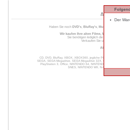
Folgend
AGB
Datens
Der Ware
Haben Sie noch
DVD's
,
BluRay's
,
Musik CD's
,
Compute
Wir kaufen Ihre alten Filme, Musik und Spiele
Sie benötigen lediglich die
EAN
des Spiels od
Verkaufen Sie uns Ihre alten Spiel
Ab 25 Euro Verkaufs
CD, DVD, BluRay, XBOX, XBOX360, jegliche PC Software, VIDEO 
SEGA, SEGA Megadrive, SEGA Megadrive 32X, SEGA Master System,
PlayStation 3, Office, NINTENDO 64, NINTENDO DS, NINTENDO
SNES, NINTENDO WII, N-Gage, MUSIK, GA