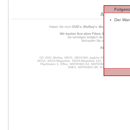
Folgend
AGB
Datens
Der Ware
Haben Sie noch
DVD's
,
BluRay's
,
Musik CD's
,
Compute
Wir kaufen Ihre alten Filme, Musik und Spiele
Sie benötigen lediglich die
EAN
des Spiels od
Verkaufen Sie uns Ihre alten Spiel
Ab 25 Euro Verkaufs
CD, DVD, BluRay, XBOX, XBOX360, jegliche PC Software, VIDEO 
SEGA, SEGA Megadrive, SEGA Megadrive 32X, SEGA Master System,
PlayStation 3, Office, NINTENDO 64, NINTENDO DS, NINTENDO
SNES, NINTENDO WII, N-Gage, MUSIK, GA