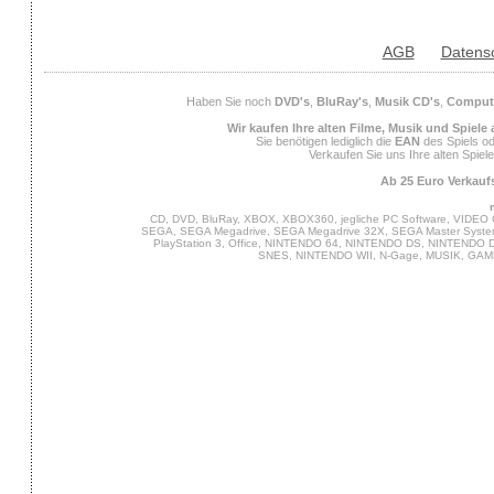
AGB
Datens
Haben Sie noch
DVD's
,
BluRay's
,
Musik CD's
,
Compute
Wir kaufen Ihre alten Filme, Musik und Spiele
Sie benötigen lediglich die
EAN
des Spiels od
Verkaufen Sie uns Ihre alten Spiel
Ab 25 Euro Verkaufs
CD, DVD, BluRay, XBOX, XBOX360, jegliche PC Software, VIDEO 
SEGA, SEGA Megadrive, SEGA Megadrive 32X, SEGA Master System,
PlayStation 3, Office, NINTENDO 64, NINTENDO DS, NINTENDO
SNES, NINTENDO WII, N-Gage, MUSIK, GA