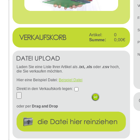
V
F
S
Artikel:
0
Summe:
0,00€
P
N
Laden Sie eine Liste Ihrer Artikel als
.txt, .xls
oder
.csv
hoch,
die Sie verkaufen möchten.
Hier eine Beispiel Datei:
Beispiel Datei
Direkt in den Verkaufskorb legen:
oder per
Drag and Drop