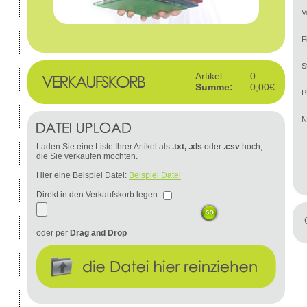
V
F
S
Artikel:
0
Summe:
0,00€
P
N
Laden Sie eine Liste Ihrer Artikel als
.txt, .xls
oder
.csv
hoch,
die Sie verkaufen möchten.
Hier eine Beispiel Datei:
Beispiel Datei
Direkt in den Verkaufskorb legen:
oder per
Drag and Drop