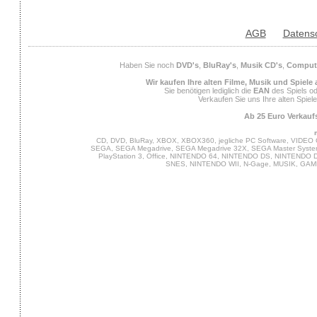
AGB
Datens
Haben Sie noch
DVD's
,
BluRay's
,
Musik CD's
,
Compute
Wir kaufen Ihre alten Filme, Musik und Spiele
Sie benötigen lediglich die
EAN
des Spiels od
Verkaufen Sie uns Ihre alten Spiel
Ab 25 Euro Verkaufs
CD, DVD, BluRay, XBOX, XBOX360, jegliche PC Software, VIDEO 
SEGA, SEGA Megadrive, SEGA Megadrive 32X, SEGA Master System,
PlayStation 3, Office, NINTENDO 64, NINTENDO DS, NINTENDO
SNES, NINTENDO WII, N-Gage, MUSIK, GA