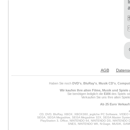
AGB
Datens
Haben Sie noch
DVD's
,
BluRay's
,
Musik CD's
,
Compute
Wir kaufen Ihre alten Filme, Musik und Spiele
Sie benötigen lediglich die
EAN
des Spiels od
Verkaufen Sie uns Ihre alten Spiel
Ab 25 Euro Verkaufs
CD, DVD, BluRay, XBOX, XBOX360, jegliche PC Software, VIDEO 
SEGA, SEGA Megadrive, SEGA Megadrive 32X, SEGA Master System,
PlayStation 3, Office, NINTENDO 64, NINTENDO DS, NINTENDO
SNES, NINTENDO WII, N-Gage, MUSIK, GA