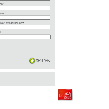
on*:
wort*:
wort Wiederholung*:
*: