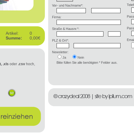
Telef
Vor- und Nachname*:
Pass
Firma:
Pass
Straße & Hausnr.*:
Artikel:
0
Summe:
0,00€
Email
PLZ & Ort*:
Newsletter:
Ja
Nein
Bitte füllen Sie alle benötigten * Felder aus.
t, .xls
oder
.csv
hoch,