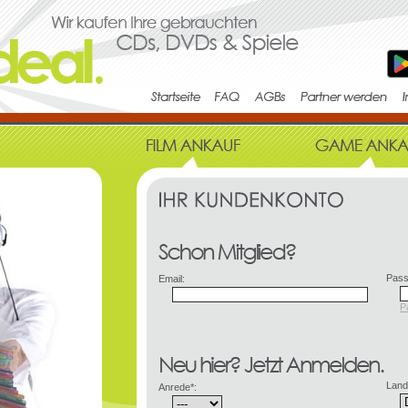
Pass
Email:
P
Land
Anrede*: