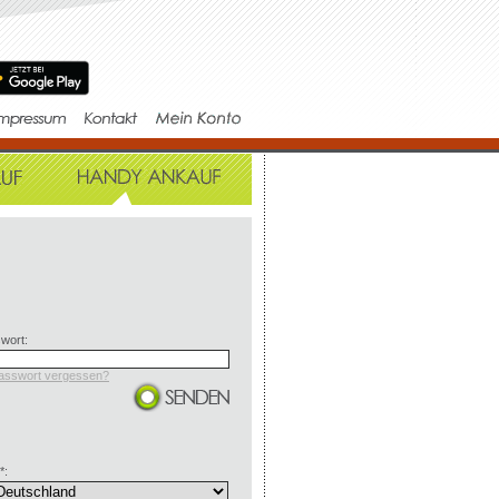
wort:
asswort vergessen?
*: