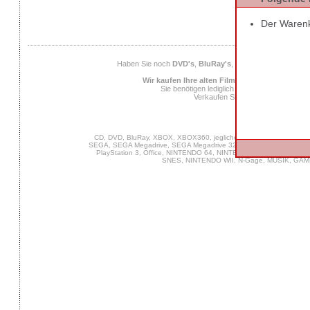
Der Warenko
AGB
Datens
Haben Sie noch
DVD's
,
BluRay's
,
Musik CD's
,
Compute
Wir kaufen Ihre alten Filme, Musik und Spiele
Sie benötigen lediglich die
EAN
des Spiels od
Verkaufen Sie uns Ihre alten Spiel
Ab 25 Euro Verkaufs
CD, DVD, BluRay, XBOX, XBOX360, jegliche PC Software, VIDEO 
SEGA, SEGA Megadrive, SEGA Megadrive 32X, SEGA Master System,
PlayStation 3, Office, NINTENDO 64, NINTENDO DS, NINTENDO
SNES, NINTENDO WII, N-Gage, MUSIK, GA