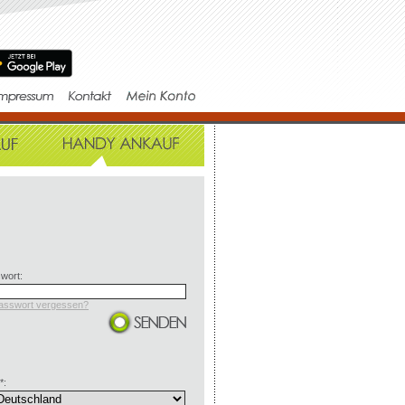
wort:
asswort vergessen?
*: