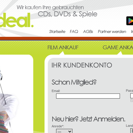
Pass
Email:
P
Land
Anrede*: