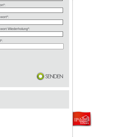
on*:
wort*:
wort Wiederholung*:
*: