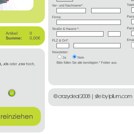
Telef
Vor- und Nachname*:
Pass
Firma:
Pass
Straße & Hausnr.*:
Artikel:
0
Summe:
0,00€
Email
PLZ & Ort*:
Newsletter:
Ja
Nein
Bitte füllen Sie alle benötigten * Felder aus.
t, .xls
oder
.csv
hoch,