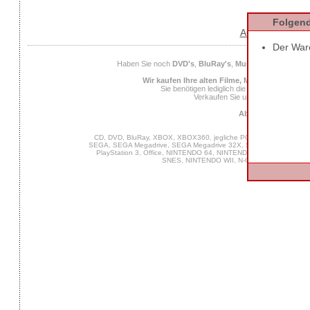
Folgend
AGB
Datens
Der Ware
Haben Sie noch
DVD's
,
BluRay's
,
Musik CD's
,
Compute
Wir kaufen Ihre alten Filme, Musik und Spiele
Sie benötigen lediglich die
EAN
des Spiels od
Verkaufen Sie uns Ihre alten Spiel
Ab 25 Euro Verkaufs
CD, DVD, BluRay, XBOX, XBOX360, jegliche PC Software, VIDEO 
SEGA, SEGA Megadrive, SEGA Megadrive 32X, SEGA Master System,
PlayStation 3, Office, NINTENDO 64, NINTENDO DS, NINTENDO
SNES, NINTENDO WII, N-Gage, MUSIK, GA