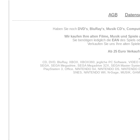
AGB
Datens
Haben Sie noch
DVD's
,
BluRay's
,
Musik CD's
,
Compute
Wir kaufen Ihre alten Filme, Musik und Spiele
Sie benötigen lediglich die
EAN
des Spiels od
Verkaufen Sie uns Ihre alten Spiel
Ab 25 Euro Verkaufs
CD, DVD, BluRay, XBOX, XBOX360, jegliche PC Software, VIDEO 
SEGA, SEGA Megadrive, SEGA Megadrive 32X, SEGA Master System,
PlayStation 3, Office, NINTENDO 64, NINTENDO DS, NINTENDO
SNES, NINTENDO WII, N-Gage, MUSIK, GA