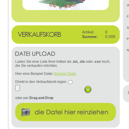
V
F
S
Artikel:
0
Summe:
0,00€
P
N
Laden Sie eine Liste Ihrer Artikel als
.txt, .xls
oder
.csv
hoch,
die Sie verkaufen möchten.
Hier eine Beispiel Datei:
Beispiel Datei
Direkt in den Verkaufskorb legen:
oder per
Drag and Drop