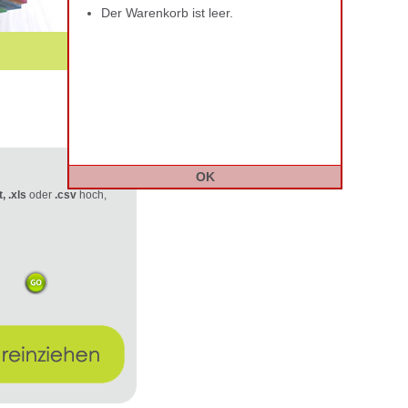
Der Warenkorb ist leer.
OK
t, .xls
oder
.csv
hoch,