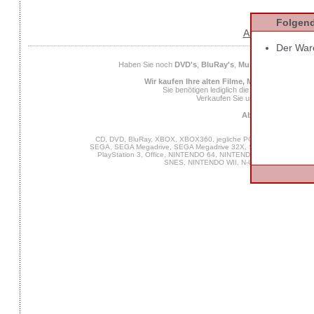
Folgend
AGB
Datens
Der Ware
Haben Sie noch
DVD's
,
BluRay's
,
Musik CD's
,
Compute
Wir kaufen Ihre alten Filme, Musik und Spiele
Sie benötigen lediglich die
EAN
des Spiels od
Verkaufen Sie uns Ihre alten Spiel
Ab 25 Euro Verkaufs
CD, DVD, BluRay, XBOX, XBOX360, jegliche PC Software, VIDEO 
SEGA, SEGA Megadrive, SEGA Megadrive 32X, SEGA Master System,
PlayStation 3, Office, NINTENDO 64, NINTENDO DS, NINTENDO
SNES, NINTENDO WII, N-Gage, MUSIK, GA