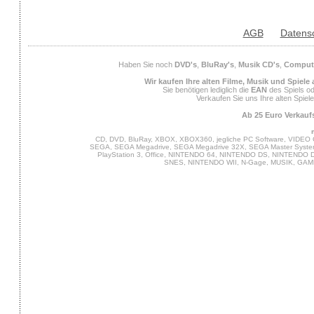
AGB
Datens
Haben Sie noch
DVD's
,
BluRay's
,
Musik CD's
,
Compute
Wir kaufen Ihre alten Filme, Musik und Spiele
Sie benötigen lediglich die
EAN
des Spiels od
Verkaufen Sie uns Ihre alten Spiel
Ab 25 Euro Verkaufs
CD, DVD, BluRay, XBOX, XBOX360, jegliche PC Software, VIDEO 
SEGA, SEGA Megadrive, SEGA Megadrive 32X, SEGA Master System,
PlayStation 3, Office, NINTENDO 64, NINTENDO DS, NINTENDO
SNES, NINTENDO WII, N-Gage, MUSIK, GA