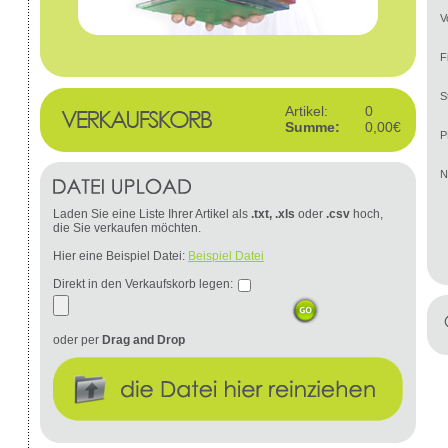
V
F
S
Artikel:
0
Summe:
0,00€
P
N
Laden Sie eine Liste Ihrer Artikel als
.txt, .xls
oder
.csv
hoch,
die Sie verkaufen möchten.
Hier eine Beispiel Datei:
Beispiel Datei
Direkt in den Verkaufskorb legen:
oder per
Drag and Drop