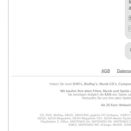
AGB
Datens
Haben Sie noch
DVD's
,
BluRay's
,
Musik CD's
,
Compute
Wir kaufen Ihre alten Filme, Musik und Spiele
Sie benötigen lediglich die
EAN
des Spiels od
Verkaufen Sie uns Ihre alten Spiel
Ab 25 Euro Verkaufs
CD, DVD, BluRay, XBOX, XBOX360, jegliche PC Software, VIDEO 
SEGA, SEGA Megadrive, SEGA Megadrive 32X, SEGA Master System,
PlayStation 3, Office, NINTENDO 64, NINTENDO DS, NINTENDO
SNES, NINTENDO WII, N-Gage, MUSIK, GA