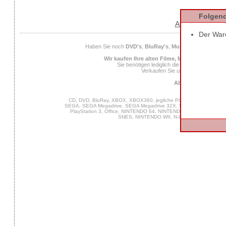
Folgend
AGB
Datens
Der Ware
Haben Sie noch
DVD's
,
BluRay's
,
Musik CD's
,
Compute
Wir kaufen Ihre alten Filme, Musik und Spiele
Sie benötigen lediglich die
EAN
des Spiels od
Verkaufen Sie uns Ihre alten Spiel
Ab 25 Euro Verkaufs
CD, DVD, BluRay, XBOX, XBOX360, jegliche PC Software, VIDEO 
SEGA, SEGA Megadrive, SEGA Megadrive 32X, SEGA Master System,
PlayStation 3, Office, NINTENDO 64, NINTENDO DS, NINTENDO
SNES, NINTENDO WII, N-Gage, MUSIK, GA