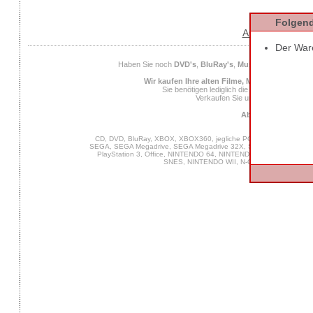
Folgend
AGB
Datens
Der Ware
Haben Sie noch
DVD's
,
BluRay's
,
Musik CD's
,
Compute
Wir kaufen Ihre alten Filme, Musik und Spiele
Sie benötigen lediglich die
EAN
des Spiels od
Verkaufen Sie uns Ihre alten Spiel
Ab 25 Euro Verkaufs
CD, DVD, BluRay, XBOX, XBOX360, jegliche PC Software, VIDEO 
SEGA, SEGA Megadrive, SEGA Megadrive 32X, SEGA Master System,
PlayStation 3, Office, NINTENDO 64, NINTENDO DS, NINTENDO
SNES, NINTENDO WII, N-Gage, MUSIK, GA