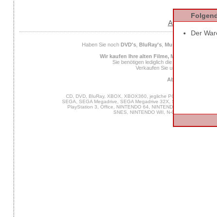
Folgend
AGB
Datens
Der Ware
Haben Sie noch
DVD's
,
BluRay's
,
Musik CD's
,
Compute
Wir kaufen Ihre alten Filme, Musik und Spiele
Sie benötigen lediglich die
EAN
des Spiels od
Verkaufen Sie uns Ihre alten Spiel
Ab 25 Euro Verkaufs
CD, DVD, BluRay, XBOX, XBOX360, jegliche PC Software, VIDEO 
SEGA, SEGA Megadrive, SEGA Megadrive 32X, SEGA Master System,
PlayStation 3, Office, NINTENDO 64, NINTENDO DS, NINTENDO
SNES, NINTENDO WII, N-Gage, MUSIK, GA