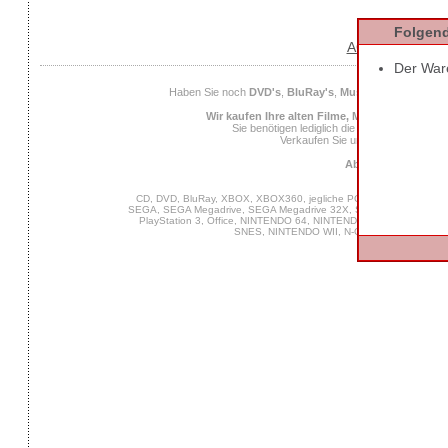
Folgend
AGB
Datens
Der Ware
Haben Sie noch
DVD's
,
BluRay's
,
Musik CD's
,
Compute
Wir kaufen Ihre alten Filme, Musik und Spiele
Sie benötigen lediglich die
EAN
des Spiels od
Verkaufen Sie uns Ihre alten Spiel
Ab 25 Euro Verkaufs
CD, DVD, BluRay, XBOX, XBOX360, jegliche PC Software, VIDEO 
SEGA, SEGA Megadrive, SEGA Megadrive 32X, SEGA Master System,
PlayStation 3, Office, NINTENDO 64, NINTENDO DS, NINTENDO
SNES, NINTENDO WII, N-Gage, MUSIK, GA